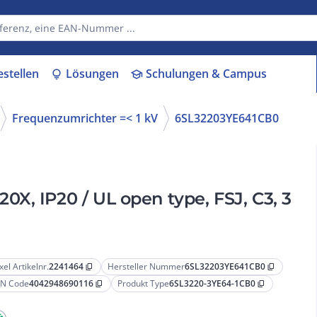
estellen
Lösungen
Schulungen & Campus
lightbulb
school
Frequenzumrichter =< 1 kV
6SL32203YE641CB0
X, IP20 / UL open type, FSJ, C3, 3
xel Artikelnr.
2241464
Hersteller Nummer
6SL32203YE641CB0
content_copy
content_copy
N Code
4042948690116
Produkt Type
6SL3220-3YE64-1CB0
content_copy
content_copy