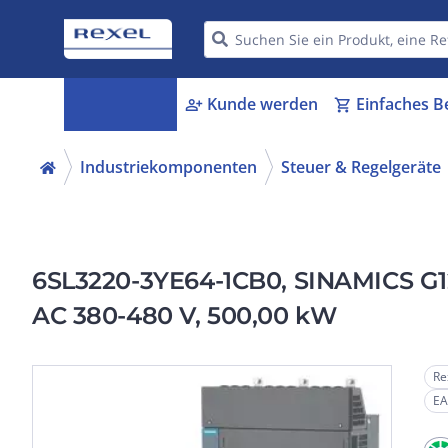
Kategorien
Kunde werden
Einfaches B
menu_book
person_add
shopping_cart
Industriekomponenten
Steuer & Regelgeräte
6SL3220-3YE64-1CB0, SINAMICS G120
AC 380-480 V, 500,00 kW
Re
EA