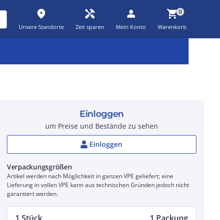
place
handyman
person
shopping_cart
0
Unsere Standorte
Zeit sparen
Mein Konto
Warenkorb
Kernsortiment
Kampagnen
Aktionen
workspace_premium
auto_awesome
percent_discount
Einloggen
um Preise und Bestände zu sehen
Einloggen
Verpackungsgrößen
Artikel werden nach Möglichkeit in ganzen VPE geliefert; eine
Lieferung in vollen VPE kann aus technischen Gründen jedoch nicht
garantiert werden.
1 Stück
1 Packung