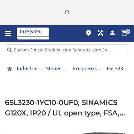
place
handyman
person
shopping_cart
0
Industriekomponenten
Steuer & Regelgeräte
Frequenzumrichter =< 1 kV
6SL32301YC100UF0
6SL3230-1YC10-0UF0, SINAMICS
G120X, IP20 / UL open type, FSA,
UF, 3 AC 200-240 V, 0,75 kW