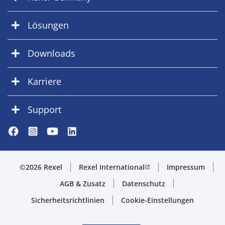
Lösungen
Downloads
Karriere
Support
©2026 Rexel
Rexel International
Impressum
open_in_new
AGB & Zusatz
Datenschutz
Sicherheitsrichtlinien
Cookie-Einstellungen