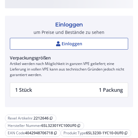
Einloggen
um Preise und Bestände zu sehen
Einloggen
Verpackungsgrößen
Artikel werden nach Möglichkeit in ganzen VPE geliefert; eine
Lieferung in vollen VPE kann aus technischen Gründen jedoch nicht
garantiert werden.
1 Stück
1 Packung
Rexel Artikelnr.
2212646
content_copy
Hersteller Nummer
6SL32301YC100UF0
content_copy
EAN Code
4042948706718
Produkt Type
6SL3230-1YC10-0UF0
content_copy
content_copy