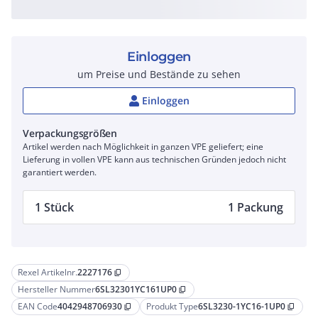
Einloggen
um Preise und Bestände zu sehen
Einloggen
Verpackungsgrößen
Artikel werden nach Möglichkeit in ganzen VPE geliefert; eine
Lieferung in vollen VPE kann aus technischen Gründen jedoch nicht
garantiert werden.
1 Stück
1 Packung
Rexel Artikelnr.
2227176
content_copy
Hersteller Nummer
6SL32301YC161UP0
content_copy
EAN Code
4042948706930
Produkt Type
6SL3230-1YC16-1UP0
content_copy
content_copy