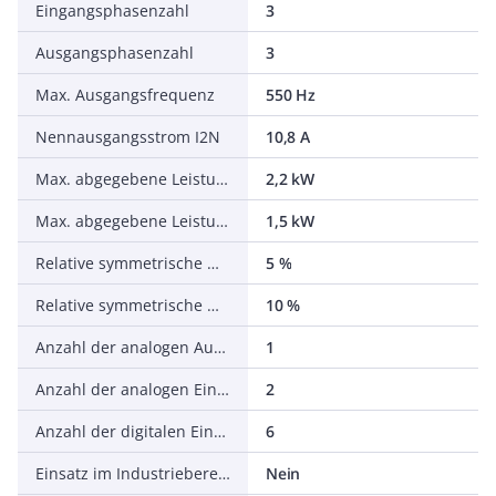
Eingangsphasenzahl
3
Ausgangsphasenzahl
3
Max. Ausgangsfrequenz
550 Hz
Nennausgangsstrom I2N
10,8 A
Max. abgegebene Leistung bei quadrat. Belastung bei Bemessungsausgangsspannung
2,2 kW
Max. abgegebene Leistung bei linearer Belastung bei Bemessungsausgangsspannung
1,5 kW
Relative symmetrische Netzfrequenztoleranz
5 %
Relative symmetrische Netzspannungstoleranz
10 %
Anzahl der analogen Ausgänge
1
Anzahl der analogen Eingänge
2
Anzahl der digitalen Eingänge
6
Einsatz im Industriebereich zulässig
Nein