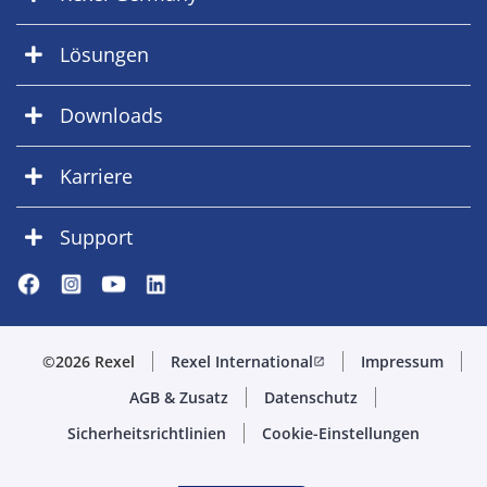
Lösungen
Downloads
Karriere
Support
©2026 Rexel
Rexel International
Impressum
open_in_new
AGB & Zusatz
Datenschutz
Sicherheitsrichtlinien
Cookie-Einstellungen