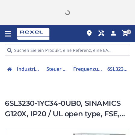
place
handyman
person
shopping_cart
0
Industriekomponenten
Steuer & Regelgeräte
Frequenzumrichter =< 1 kV
6SL32301YC340UB0
6SL3230-1YC34-0UB0, SINAMICS
G120X, IP20 / UL open type, FSE,
UF, 3 AC 200-240 V, 30,00 kW