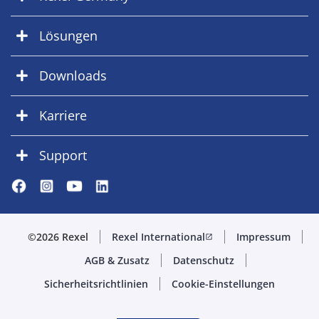
Lösungen
Downloads
Karriere
Support
©2026 Rexel
Rexel International
Impressum
open_in_new
AGB & Zusatz
Datenschutz
Sicherheitsrichtlinien
Cookie-Einstellungen