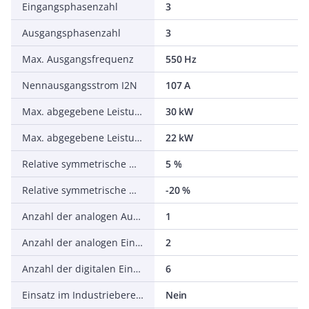
Eingangsphasenzahl
3
Ausgangsphasenzahl
3
Max. Ausgangsfrequenz
550 Hz
Nennausgangsstrom I2N
107 A
Max. abgegebene Leistung bei quadrat. Belastung bei Bemessungsausgangsspannung
30 kW
Max. abgegebene Leistung bei linearer Belastung bei Bemessungsausgangsspannung
22 kW
Relative symmetrische Netzfrequenztoleranz
5 %
Relative symmetrische Netzspannungstoleranz
-20 %
Anzahl der analogen Ausgänge
1
Anzahl der analogen Eingänge
2
Anzahl der digitalen Eingänge
6
Einsatz im Industriebereich zulässig
Nein