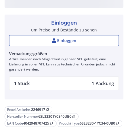
Einloggen
um Preise und Bestände zu sehen
Einloggen
Verpackungsgrößen
Artikel werden nach Möglichkeit in ganzen VPE geliefert; eine
Lieferung in vollen VPE kann aus technischen Gründen jedoch nicht
garantiert werden.
1 Stück
1 Packung
Rexel Artikelnr.
2246917
content_copy
Hersteller Nummer
6SL32301YC340UB0
content_copy
EAN Code
4042948707425
Produkt Type
6SL3230-1YC34-0UB0
content_copy
content_copy