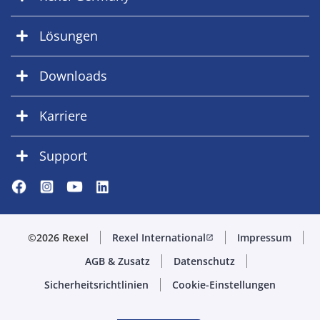
Lösungen
Downloads
Karriere
Support
©2026 Rexel
Rexel International
Impressum
open_in_new
AGB & Zusatz
Datenschutz
Sicherheitsrichtlinien
Cookie-Einstellungen