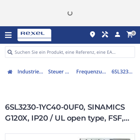
place
handyman
person
shopping_cart
0
Industriekomponenten
Steuer & Regelgeräte
Frequenzumrichter =< 1 kV
6SL32301YC400UF0
6SL3230-1YC40-0UF0, SINAMICS
G120X, IP20 / UL open type, FSF,
UF, 3 AC 200-240 V, 55,00 kW