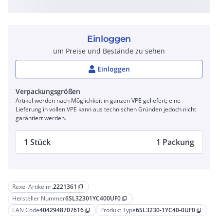
Einloggen
um Preise und Bestände zu sehen
Einloggen
Verpackungsgrößen
Artikel werden nach Möglichkeit in ganzen VPE geliefert; eine
Lieferung in vollen VPE kann aus technischen Gründen jedoch nicht
garantiert werden.
1 Stück
1 Packung
Rexel Artikelnr.
2221361
content_copy
Hersteller Nummer
6SL32301YC400UF0
content_copy
EAN Code
4042948707616
Produkt Type
6SL3230-1YC40-0UF0
content_copy
content_copy