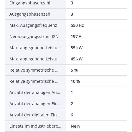
Eingangsphasenzahl
3
Ausgangsphasenzahl
3
Max. Ausgangsfrequenz
550 Hz
Nennausgangsstrom I2N
197 A
Max. abgegebene Leistung bei quadrat. Belastung bei Bemessungsausgangsspannung
55 kW
Max. abgegebene Leistung bei linearer Belastung bei Bemessungsausgangsspannung
45 kW
Relative symmetrische Netzfrequenztoleranz
5 %
Relative symmetrische Netzspannungstoleranz
10 %
Anzahl der analogen Ausgänge
1
Anzahl der analogen Eingänge
2
Anzahl der digitalen Eingänge
6
Einsatz im Industriebereich zulässig
Nein