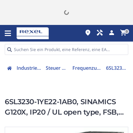
place
handyman
person
shopping_cart
0
Industriekomponenten
Steuer & Regelgeräte
Frequenzumrichter =< 1 kV
6SL32301YE221AB0
6SL3230-1YE22-1AB0, SINAMICS
G120X, IP20 / UL open type, FSB,
C2, 3 AC 380-480 V, 5,50 kW