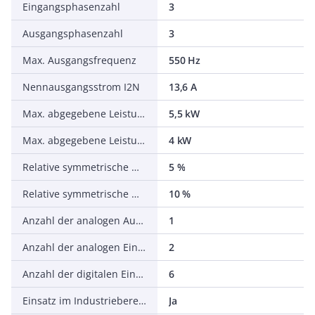
Eingangsphasenzahl
3
Ausgangsphasenzahl
3
Max. Ausgangsfrequenz
550 Hz
Nennausgangsstrom I2N
13,6 A
Max. abgegebene Leistung bei quadrat. Belastung bei Bemessungsausgangsspannung
5,5 kW
Max. abgegebene Leistung bei linearer Belastung bei Bemessungsausgangsspannung
4 kW
Relative symmetrische Netzfrequenztoleranz
5 %
Relative symmetrische Netzspannungstoleranz
10 %
Anzahl der analogen Ausgänge
1
Anzahl der analogen Eingänge
2
Anzahl der digitalen Eingänge
6
Einsatz im Industriebereich zulässig
Ja