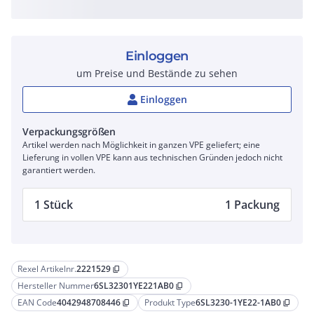
Einloggen
um Preise und Bestände zu sehen
Einloggen
Verpackungsgrößen
Artikel werden nach Möglichkeit in ganzen VPE geliefert; eine
Lieferung in vollen VPE kann aus technischen Gründen jedoch nicht
garantiert werden.
1 Stück
1 Packung
Rexel Artikelnr.
2221529
content_copy
Hersteller Nummer
6SL32301YE221AB0
content_copy
EAN Code
4042948708446
Produkt Type
6SL3230-1YE22-1AB0
content_copy
content_copy