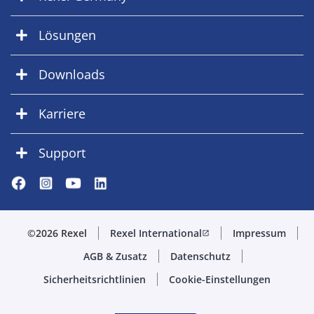
Lösungen
Downloads
Karriere
Support
©2026 Rexel
Rexel International
Impressum
open_in_new
AGB & Zusatz
Datenschutz
Sicherheitsrichtlinien
Cookie-Einstellungen