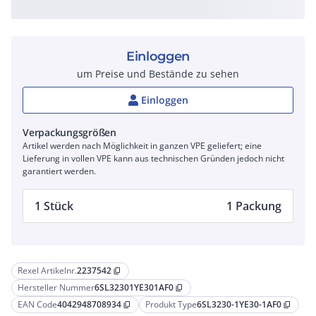
Einloggen
um Preise und Bestände zu sehen
Einloggen
Verpackungsgrößen
Artikel werden nach Möglichkeit in ganzen VPE geliefert; eine
Lieferung in vollen VPE kann aus technischen Gründen jedoch nicht
garantiert werden.
1 Stück
1 Packung
Rexel Artikelnr.
2237542
content_copy
Hersteller Nummer
6SL32301YE301AF0
content_copy
EAN Code
4042948708934
Produkt Type
6SL3230-1YE30-1AF0
content_copy
content_copy