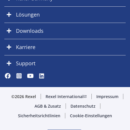
Lösungen
Downloads
Karriere
Support
©2026 Rexel
Rexel International
Impressum
open_in_new
AGB & Zusatz
Datenschutz
Sicherheitsrichtlinien
Cookie-Einstellungen