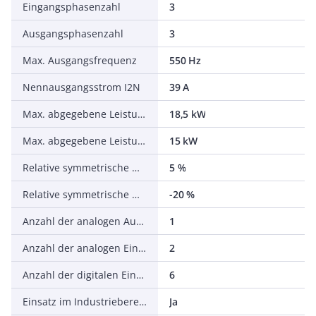
Eingangsphasenzahl
3
Ausgangsphasenzahl
3
Max. Ausgangsfrequenz
550 Hz
Nennausgangsstrom I2N
39 A
Max. abgegebene Leistung bei quadrat. Belastung bei Bemessungsausgangsspannung
18,5 kW
Max. abgegebene Leistung bei linearer Belastung bei Bemessungsausgangsspannung
15 kW
Relative symmetrische Netzfrequenztoleranz
5 %
Relative symmetrische Netzspannungstoleranz
-20 %
Anzahl der analogen Ausgänge
1
Anzahl der analogen Eingänge
2
Anzahl der digitalen Eingänge
6
Einsatz im Industriebereich zulässig
Ja