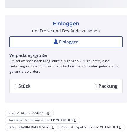
Einloggen
um Preise und Bestände zu sehen
Einloggen
Verpackungsgrößen
Artikel werden nach Möglichkeit in ganzen VPE geliefert; eine
Lieferung in vollen VPE kann aus technischen Gründen jedoch nicht
garantiert werden.
1 Stück
1 Packung
Rexel Artikelnr.
2246995
content_copy
Hersteller Nummer
6SL32301YE320UF0
content_copy
EAN Code
4042948709023
Produkt Type
6SL3230-1YE32-0UF0
content_copy
content_copy