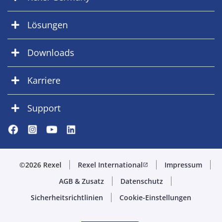
Lösungen
Downloads
Karriere
Support
©2026 Rexel
Rexel International
Impressum
open_in_new
AGB & Zusatz
Datenschutz
Sicherheitsrichtlinien
Cookie-Einstellungen