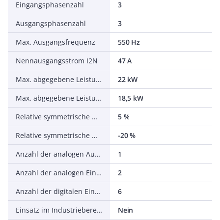
Eingangsphasenzahl
3
Ausgangsphasenzahl
3
Max. Ausgangsfrequenz
550 Hz
Nennausgangsstrom I2N
47 A
Max. abgegebene Leistung bei quadrat. Belastung bei Bemessungsausgangsspannung
22 kW
Max. abgegebene Leistung bei linearer Belastung bei Bemessungsausgangsspannung
18,5 kW
Relative symmetrische Netzfrequenztoleranz
5 %
Relative symmetrische Netzspannungstoleranz
-20 %
Anzahl der analogen Ausgänge
1
Anzahl der analogen Eingänge
2
Anzahl der digitalen Eingänge
6
Einsatz im Industriebereich zulässig
Nein