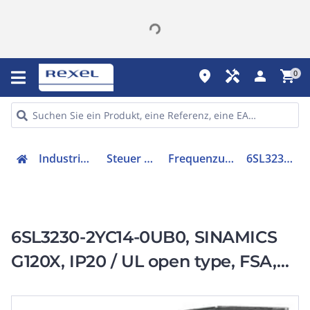
place
handyman
person
shopping_cart
0
Industriekomponenten
Steuer & Regelgeräte
Frequenzumrichter =< 1 kV
6SL32302YC140UB0
6SL3230-2YC14-0UB0, SINAMICS
G120X, IP20 / UL open type, FSA,
UF, 3 AC 200-240 V, 1,50 kW