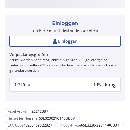
Einloggen
um Preise und Bestände zu sehen
Einloggen
Verpackungsgrößen
Artikel werden nach Möglichkeit in ganzen VPE geliefert; eine
Lieferung in vollen VPE kann aus technischen Gründen jedoch nicht
garantiert werden.
1 Stück
1 Packung
Rexel Artikelnr.
2221238
content_copy
Hersteller Nummer
6SL32302YC140UB0
content_copy
EAN Code
4025515952282
Produkt Type
6SL3230-2YC14-0UB0
content_copy
content_copy