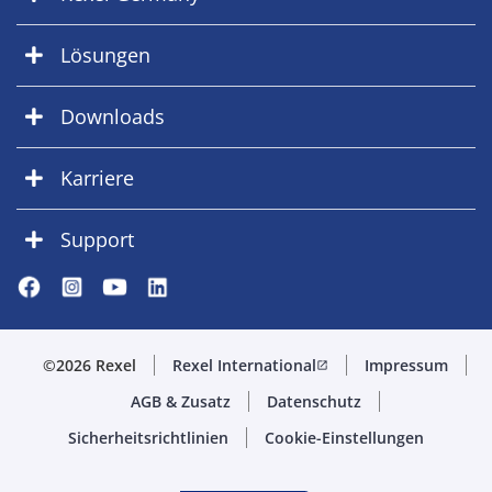
Lösungen
Downloads
Karriere
Support
©2026 Rexel
Rexel International
Impressum
open_in_new
AGB & Zusatz
Datenschutz
Sicherheitsrichtlinien
Cookie-Einstellungen