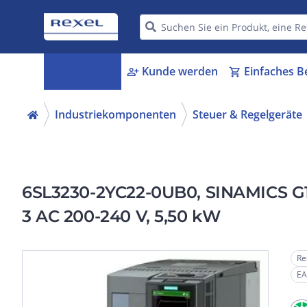
Kategorien
Kunde werden
Einfaches B
menu_book
person_add
shopping_cart
Industriekomponenten
Steuer & Regelgeräte
6SL3230-2YC22-0UB0, SINAMICS G12
3 AC 200-240 V, 5,50 kW
Re
EA