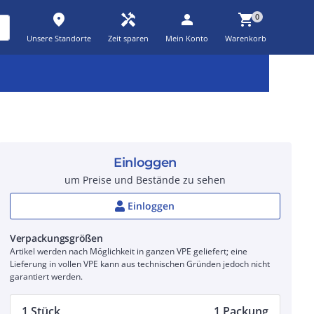
place
handyman
person
shopping_cart
0
Unsere Standorte
Zeit sparen
Mein Konto
Warenkorb
Kernsortiment
Kampagnen
Aktionen
workspace_premium
auto_awesome
percent_discount
Einloggen
um Preise und Bestände zu sehen
Einloggen
Verpackungsgrößen
Artikel werden nach Möglichkeit in ganzen VPE geliefert; eine
Lieferung in vollen VPE kann aus technischen Gründen jedoch nicht
garantiert werden.
1 Stück
1 Packung