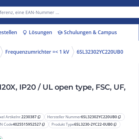
estellen
Lösungen
Schulungen & Campus
lightbulb
school
Frequenzumrichter =< 1 kV
6SL32302YC220UB0
0X, IP20 / UL open type, FSC, UF,
xel Artikelnr.
2230387
Hersteller Nummer
6SL32302YC220UB0
content_copy
content_copy
N Code
4025515952527
Produkt Type
6SL3230-2YC22-0UB0
content_copy
content_copy