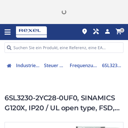
place
handyman
person
shopping_cart
0
Industriekomponenten
Steuer & Regelgeräte
Frequenzumrichter =< 1 kV
6SL32302YC280UF0
6SL3230-2YC28-0UF0, SINAMICS
G120X, IP20 / UL open type, FSD,
UF, 3 AC 200-240 V, 15,00 kW