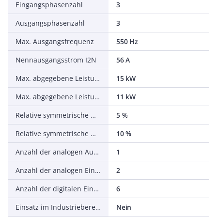
Eingangsphasenzahl
3
Ausgangsphasenzahl
3
Max. Ausgangsfrequenz
550 Hz
Nennausgangsstrom I2N
56 A
Max. abgegebene Leistung bei quadrat. Belastung bei Bemessungsausgangsspannung
15 kW
Max. abgegebene Leistung bei linearer Belastung bei Bemessungsausgangsspannung
11 kW
Relative symmetrische Netzfrequenztoleranz
5 %
Relative symmetrische Netzspannungstoleranz
10 %
Anzahl der analogen Ausgänge
1
Anzahl der analogen Eingänge
2
Anzahl der digitalen Eingänge
6
Einsatz im Industriebereich zulässig
Nein