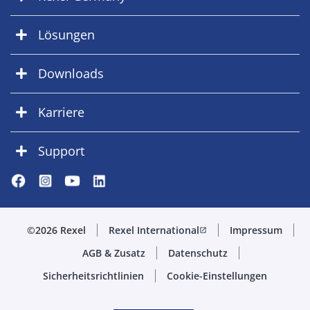
Lösungen
Downloads
Karriere
Support
©2026 Rexel
Rexel International
Impressum
open_in_new
AGB & Zusatz
Datenschutz
Sicherheitsrichtlinien
Cookie-Einstellungen