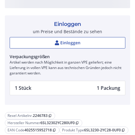
Einloggen
um Preise und Bestände zu sehen
Einloggen
Verpackungsgrößen
Artikel werden nach Möglichkeit in ganzen VPE geliefert; eine
Lieferung in vollen VPE kann aus technischen Gründen jedoch nicht
garantiert werden.
1 Stück
1 Packung
Rexel Artikelnr.
2246783
content_copy
Hersteller Nummer
6SL32302YC280UF0
content_copy
EAN Code
4025515952718
Produkt Type
6SL3230-2YC28-0UF0
content_copy
content_copy