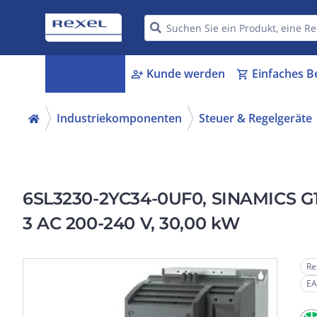
Kategorien
Kunde werden
Einfaches B
menu_book
person_add
shopping_cart
Industriekomponenten
Steuer & Regelgeräte
6SL3230-2YC34-0UF0, SINAMICS G120
3 AC 200-240 V, 30,00 kW
Re
EA