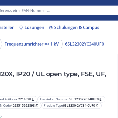
estellen
Lösungen
Schulungen & Campus
lightbulb
school
Frequenzumrichter =< 1 kV
6SL32302YC340UF0
X, IP20 / UL open type, FSE, UF,
xel Artikelnr.
2214598
Hersteller Nummer
6SL32302YC340UF0
content_copy
content_copy
N Code
4025515952893
Produkt Type
6SL3230-2YC34-0UF0
content_copy
content_copy