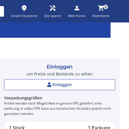
place
handyman
person
shopping_cart
0
Unsere Standorte
Zeit sparen
Mein Konto
Warenkorb
Kernsortiment
Kampagnen
Aktionen
workspace_premium
auto_awesome
percent_discount
Einloggen
um Preise und Bestände zu sehen
Einloggen
Verpackungsgrößen
Artikel werden nach Möglichkeit in ganzen VPE geliefert; eine
Lieferung in vollen VPE kann aus technischen Gründen jedoch nicht
garantiert werden.
1 Stück
1 Packung