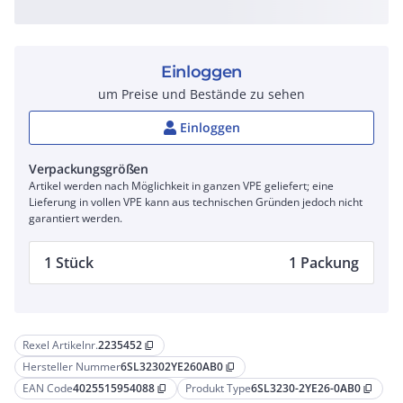
Einloggen
um Preise und Bestände zu sehen
Einloggen
Verpackungsgrößen
Artikel werden nach Möglichkeit in ganzen VPE geliefert; eine
Lieferung in vollen VPE kann aus technischen Gründen jedoch nicht
garantiert werden.
1 Stück
1 Packung
Rexel Artikelnr.
2235452
content_copy
Hersteller Nummer
6SL32302YE260AB0
content_copy
EAN Code
4025515954088
Produkt Type
6SL3230-2YE26-0AB0
content_copy
content_copy