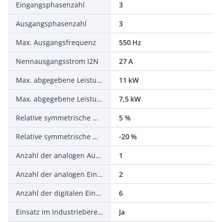
Eingangsphasenzahl
3
Ausgangsphasenzahl
3
Max. Ausgangsfrequenz
550 Hz
Nennausgangsstrom I2N
27 A
Max. abgegebene Leistung bei quadrat. Belastung bei Bemessungsausgangsspannung
11 kW
Max. abgegebene Leistung bei linearer Belastung bei Bemessungsausgangsspannung
7,5 kW
Relative symmetrische Netzfrequenztoleranz
5 %
Relative symmetrische Netzspannungstoleranz
-20 %
Anzahl der analogen Ausgänge
1
Anzahl der analogen Eingänge
2
Anzahl der digitalen Eingänge
6
Einsatz im Industriebereich zulässig
Ja