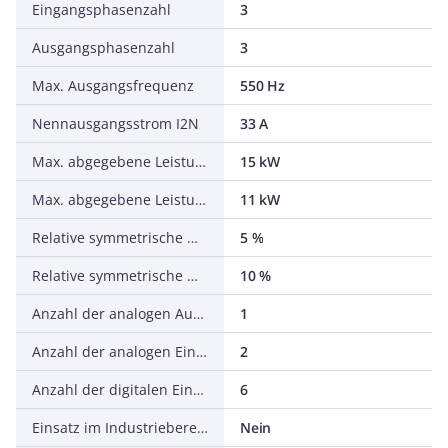
Eingangsphasenzahl
3
Ausgangsphasenzahl
3
Max. Ausgangsfrequenz
550 Hz
Nennausgangsstrom I2N
33 A
Max. abgegebene Leistung bei quadrat. Belastung bei Bemessungsausgangsspannung
15 kW
Max. abgegebene Leistung bei linearer Belastung bei Bemessungsausgangsspannung
11 kW
Relative symmetrische Netzfrequenztoleranz
5 %
Relative symmetrische Netzspannungstoleranz
10 %
Anzahl der analogen Ausgänge
1
Anzahl der analogen Eingänge
2
Anzahl der digitalen Eingänge
6
Einsatz im Industriebereich zulässig
Nein