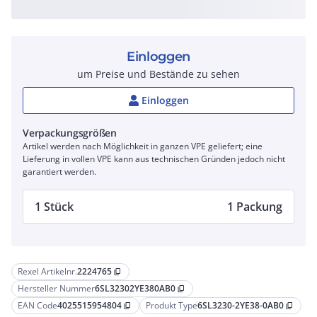
Einloggen
um Preise und Bestände zu sehen
Einloggen
Verpackungsgrößen
Artikel werden nach Möglichkeit in ganzen VPE geliefert; eine
Lieferung in vollen VPE kann aus technischen Gründen jedoch nicht
garantiert werden.
1 Stück
1 Packung
Rexel Artikelnr.
2224765
content_copy
Hersteller Nummer
6SL32302YE380AB0
content_copy
EAN Code
4025515954804
Produkt Type
6SL3230-2YE38-0AB0
content_copy
content_copy