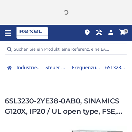
place
handyman
person
shopping_cart
0
Industriekomponenten
Steuer & Regelgeräte
Frequenzumrichter =< 1 kV
6SL32302YE380AB0
6SL3230-2YE38-0AB0, SINAMICS
G120X, IP20 / UL open type, FSE,
C2, 3 AC 380-480 V, 45,00 kW