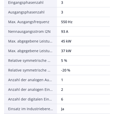
Eingangsphasenzahl
3
Ausgangsphasenzahl
3
Max. Ausgangsfrequenz
550 Hz
Nennausgangsstrom I2N
93 A
Max. abgegebene Leistung bei quadrat. Belastung bei Bemessungsausgangsspannung
45 kW
Max. abgegebene Leistung bei linearer Belastung bei Bemessungsausgangsspannung
37 kW
Relative symmetrische Netzfrequenztoleranz
5 %
Relative symmetrische Netzspannungstoleranz
-20 %
Anzahl der analogen Ausgänge
1
Anzahl der analogen Eingänge
2
Anzahl der digitalen Eingänge
6
Einsatz im Industriebereich zulässig
Ja