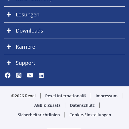
Lösungen
Downloads
Karriere
Support
©2026 Rexel
Rexel International
Impressum
open_in_new
AGB & Zusatz
Datenschutz
Sicherheitsrichtlinien
Cookie-Einstellungen