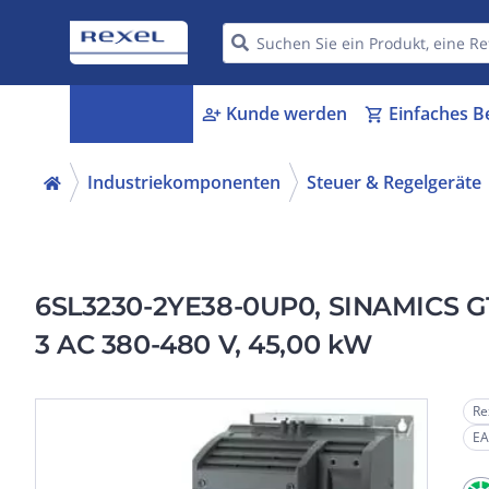
Kategorien
Kunde werden
Einfaches B
menu_book
person_add
shopping_cart
Industriekomponenten
Steuer & Regelgeräte
6SL3230-2YE38-0UP0, SINAMICS G12
3 AC 380-480 V, 45,00 kW
Re
EA