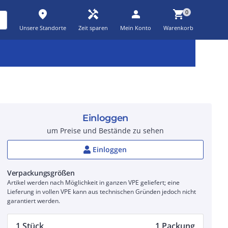
place
handyman
person
shopping_cart
0
Unsere Standorte
Zeit sparen
Mein Konto
Warenkorb
Kernsortiment
Kampagnen
Aktionen
workspace_premium
auto_awesome
percent_discount
Einloggen
um Preise und Bestände zu sehen
Einloggen
Verpackungsgrößen
Artikel werden nach Möglichkeit in ganzen VPE geliefert; eine
Lieferung in vollen VPE kann aus technischen Gründen jedoch nicht
garantiert werden.
1 Stück
1 Packung