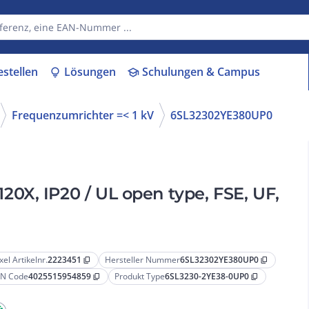
estellen
Lösungen
Schulungen & Campus
lightbulb
school
Frequenzumrichter =< 1 kV
6SL32302YE380UP0
0X, IP20 / UL open type, FSE, UF,
xel Artikelnr.
2223451
Hersteller Nummer
6SL32302YE380UP0
content_copy
content_copy
N Code
4025515954859
Produkt Type
6SL3230-2YE38-0UP0
content_copy
content_copy