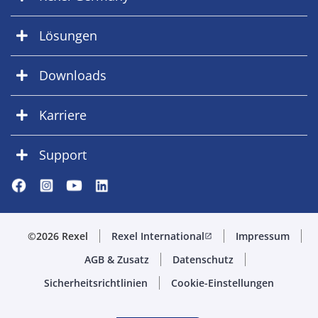
Lösungen
Downloads
Karriere
Support
©2026 Rexel
Rexel International
Impressum
open_in_new
AGB & Zusatz
Datenschutz
Sicherheitsrichtlinien
Cookie-Einstellungen