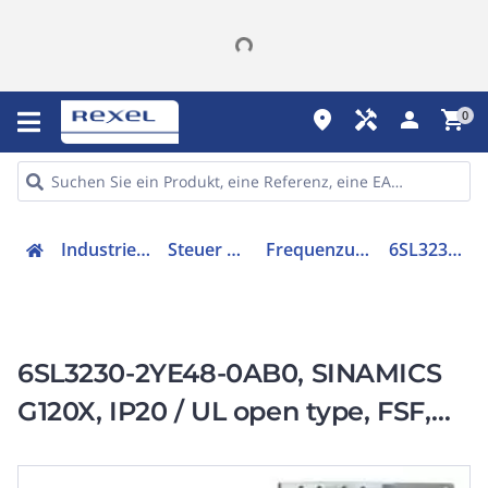
place
handyman
person
shopping_cart
0
Industriekomponenten
Steuer & Regelgeräte
Frequenzumrichter =< 1 kV
6SL32302YE480AB0
6SL3230-2YE48-0AB0, SINAMICS
G120X, IP20 / UL open type, FSF,
C2, 3 AC 380-480 V, 132,00 kW