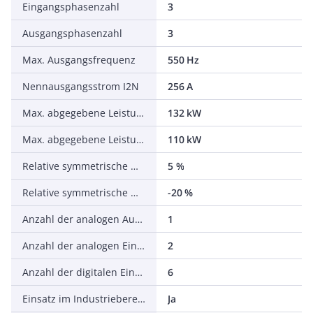
Eingangsphasenzahl
3
Ausgangsphasenzahl
3
Max. Ausgangsfrequenz
550 Hz
Nennausgangsstrom I2N
256 A
Max. abgegebene Leistung bei quadrat. Belastung bei Bemessungsausgangsspannung
132 kW
Max. abgegebene Leistung bei linearer Belastung bei Bemessungsausgangsspannung
110 kW
Relative symmetrische Netzfrequenztoleranz
5 %
Relative symmetrische Netzspannungstoleranz
-20 %
Anzahl der analogen Ausgänge
1
Anzahl der analogen Eingänge
2
Anzahl der digitalen Eingänge
6
Einsatz im Industriebereich zulässig
Ja