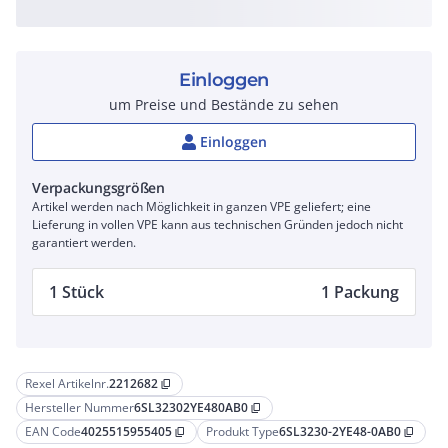
Einloggen
um Preise und Bestände zu sehen
Einloggen
Verpackungsgrößen
Artikel werden nach Möglichkeit in ganzen VPE geliefert; eine
Lieferung in vollen VPE kann aus technischen Gründen jedoch nicht
garantiert werden.
1 Stück
1 Packung
Rexel Artikelnr.
2212682
content_copy
Hersteller Nummer
6SL32302YE480AB0
content_copy
EAN Code
4025515955405
Produkt Type
6SL3230-2YE48-0AB0
content_copy
content_copy