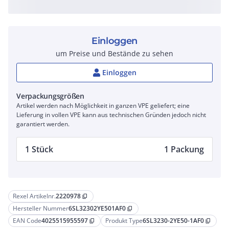
Einloggen
um Preise und Bestände zu sehen
Einloggen
Verpackungsgrößen
Artikel werden nach Möglichkeit in ganzen VPE geliefert; eine
Lieferung in vollen VPE kann aus technischen Gründen jedoch nicht
garantiert werden.
1 Stück
1 Packung
Rexel Artikelnr.
2220978
content_copy
Hersteller Nummer
6SL32302YE501AF0
content_copy
EAN Code
4025515955597
Produkt Type
6SL3230-2YE50-1AF0
content_copy
content_copy