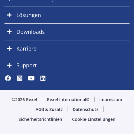
Lösungen
Downloads
Karriere
Support
©2026 Rexel
Rexel International
Impressum
open_in_new
AGB & Zusatz
Datenschutz
Sicherheitsrichtlinien
Cookie-Einstellungen