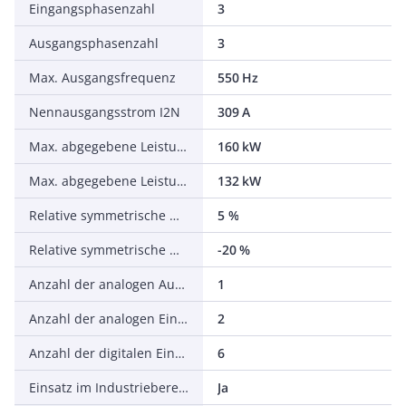
Eingangsphasenzahl
3
Ausgangsphasenzahl
3
Max. Ausgangsfrequenz
550 Hz
Nennausgangsstrom I2N
309 A
Max. abgegebene Leistung bei quadrat. Belastung bei Bemessungsausgangsspannung
160 kW
Max. abgegebene Leistung bei linearer Belastung bei Bemessungsausgangsspannung
132 kW
Relative symmetrische Netzfrequenztoleranz
5 %
Relative symmetrische Netzspannungstoleranz
-20 %
Anzahl der analogen Ausgänge
1
Anzahl der analogen Eingänge
2
Anzahl der digitalen Eingänge
6
Einsatz im Industriebereich zulässig
Ja