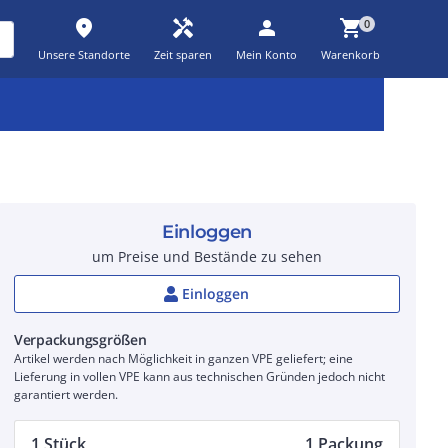
place
handyman
person
shopping_cart
0
Unsere Standorte
Zeit sparen
Mein Konto
Warenkorb
Kernsortiment
Kampagnen
Aktionen
workspace_premium
auto_awesome
percent_discount
Einloggen
um Preise und Bestände zu sehen
Einloggen
Verpackungsgrößen
Artikel werden nach Möglichkeit in ganzen VPE geliefert; eine
Lieferung in vollen VPE kann aus technischen Gründen jedoch nicht
garantiert werden.
1 Stück
1 Packung