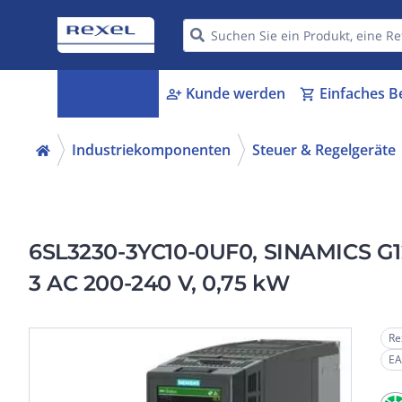
Kategorien
Kunde werden
Einfaches B
menu_book
person_add
shopping_cart
Industriekomponenten
Steuer & Regelgeräte
6SL3230-3YC10-0UF0, SINAMICS G120
3 AC 200-240 V, 0,75 kW
Re
EA