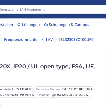
estellen
Lösungen
Schulungen & Campus
lightbulb
school
Frequenzumrichter =< 1 kV
6SL32303YC100UF0
X, IP20 / UL open type, FSA, UF,
xel Artikelnr.
2213078
Hersteller Nummer
6SL32303YC100UF0
content_copy
content_copy
N Code
4025515957997
Produkt Type
6SL3230-3YC10-0UF0
content_copy
content_copy