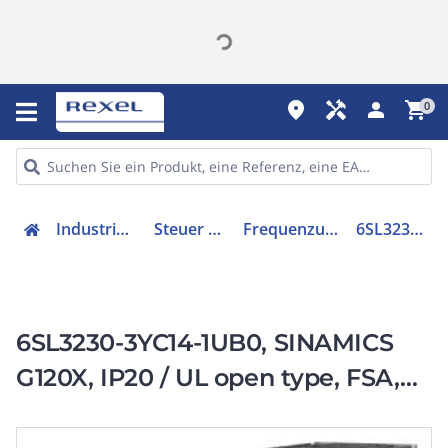
place
handyman
person
shopping_cart
0
Industriekomponenten
Steuer & Regelgeräte
Frequenzumrichter =< 1 kV
6SL32303YC141UB0
6SL3230-3YC14-1UB0, SINAMICS
G120X, IP20 / UL open type, FSA,
UF, 3 AC 200-240 V, 1,50 kW