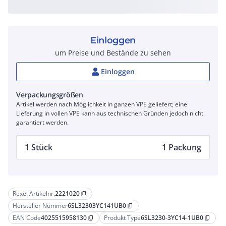
Einloggen
um Preise und Bestände zu sehen
Einloggen
Verpackungsgrößen
Artikel werden nach Möglichkeit in ganzen VPE geliefert; eine
Lieferung in vollen VPE kann aus technischen Gründen jedoch nicht
garantiert werden.
1 Stück
1 Packung
Rexel Artikelnr.
2221020
content_copy
Hersteller Nummer
6SL32303YC141UB0
content_copy
EAN Code
4025515958130
Produkt Type
6SL3230-3YC14-1UB0
content_copy
content_copy