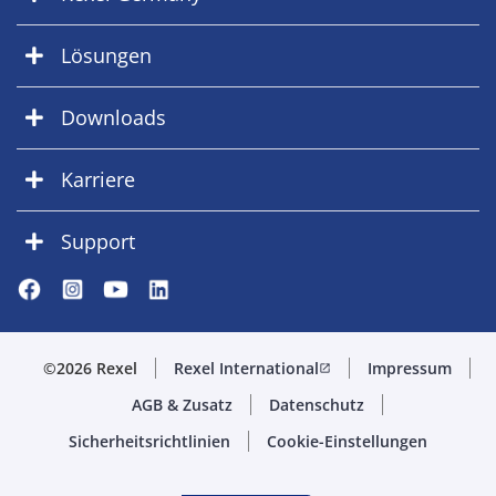
Lösungen
Downloads
Karriere
Support
©2026 Rexel
Rexel International
Impressum
open_in_new
AGB & Zusatz
Datenschutz
Sicherheitsrichtlinien
Cookie-Einstellungen