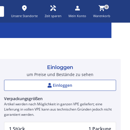
place
handyman
person
shopping_cart
0
Unsere Standorte
Zeit sparen
Mein Konto
Warenkorb
Kernsortiment
Kampagnen
Aktionen
workspace_premium
auto_awesome
percent_discount
Einloggen
um Preise und Bestände zu sehen
Einloggen
Verpackungsgrößen
Artikel werden nach Möglichkeit in ganzen VPE geliefert; eine
Lieferung in vollen VPE kann aus technischen Gründen jedoch nicht
garantiert werden.
1 Stück
1 Packung