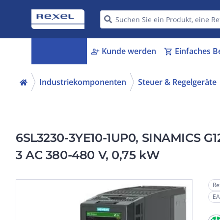
Kategorien
Kunde werden
Einfaches B
menu_book
person_add
shopping_cart
Industriekomponenten
Steuer & Regelgeräte
6SL3230-3YE10-1UP0, SINAMICS G120
3 AC 380-480 V, 0,75 kW
Re
EA