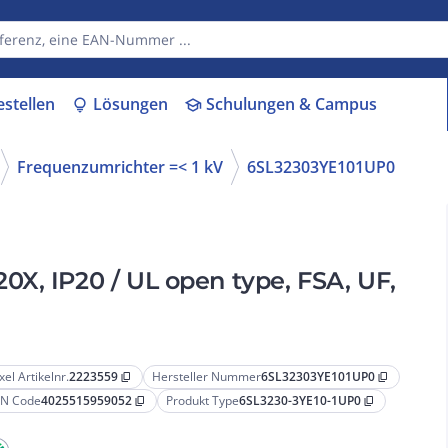
estellen
Lösungen
Schulungen & Campus
lightbulb
school
Frequenzumrichter =< 1 kV
6SL32303YE101UP0
X, IP20 / UL open type, FSA, UF,
xel Artikelnr.
2223559
Hersteller Nummer
6SL32303YE101UP0
content_copy
content_copy
N Code
4025515959052
Produkt Type
6SL3230-3YE10-1UP0
content_copy
content_copy