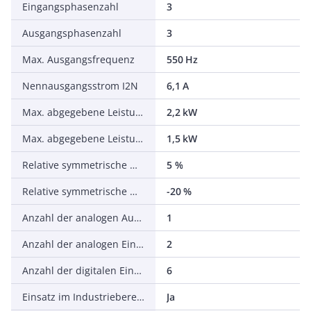
Eingangsphasenzahl
3
Ausgangsphasenzahl
3
Max. Ausgangsfrequenz
550 Hz
Nennausgangsstrom I2N
6,1 A
Max. abgegebene Leistung bei quadrat. Belastung bei Bemessungsausgangsspannung
2,2 kW
Max. abgegebene Leistung bei linearer Belastung bei Bemessungsausgangsspannung
1,5 kW
Relative symmetrische Netzfrequenztoleranz
5 %
Relative symmetrische Netzspannungstoleranz
-20 %
Anzahl der analogen Ausgänge
1
Anzahl der analogen Eingänge
2
Anzahl der digitalen Eingänge
6
Einsatz im Industriebereich zulässig
Ja