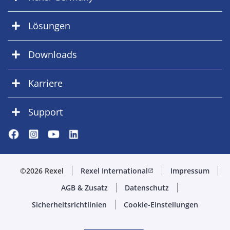
Lösungen
Downloads
Karriere
Support
©2026 Rexel
Rexel International
Impressum
open_in_new
AGB & Zusatz
Datenschutz
Sicherheitsrichtlinien
Cookie-Einstellungen