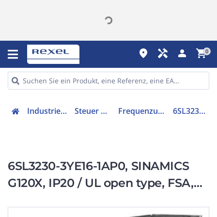
place
handyman
person
shopping_cart
0
Industriekomponenten
Steuer & Regelgeräte
Frequenzumrichter =< 1 kV
6SL32303YE161AP0
6SL3230-3YE16-1AP0, SINAMICS
G120X, IP20 / UL open type, FSA,
C2, 3 AC 380-480 V, 2,20 kW