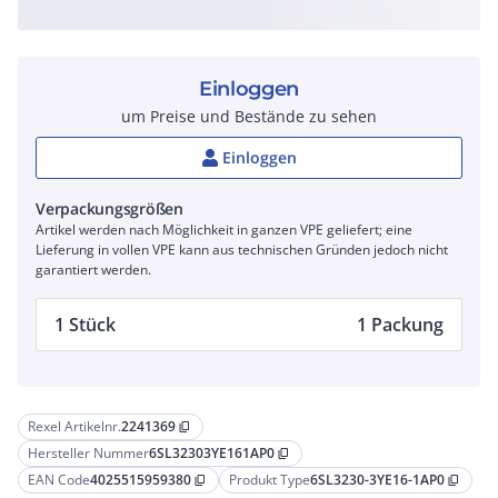
Einloggen
um Preise und Bestände zu sehen
Einloggen
Verpackungsgrößen
Artikel werden nach Möglichkeit in ganzen VPE geliefert; eine
Lieferung in vollen VPE kann aus technischen Gründen jedoch nicht
garantiert werden.
1 Stück
1 Packung
Rexel Artikelnr.
2241369
content_copy
Hersteller Nummer
6SL32303YE161AP0
content_copy
EAN Code
4025515959380
Produkt Type
6SL3230-3YE16-1AP0
content_copy
content_copy