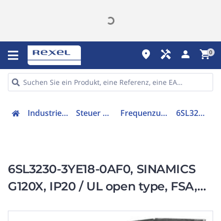
place
handyman
person
shopping_cart
0
Industriekomponenten
Steuer & Regelgeräte
Frequenzumrichter =< 1 kV
6SL32303YE180AF0
6SL3230-3YE18-0AF0, SINAMICS
G120X, IP20 / UL open type, FSA,
C2, 3 AC 380-480 V, 3,00 kW