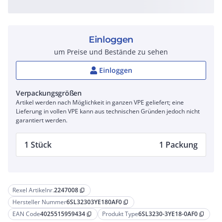
Einloggen
um Preise und Bestände zu sehen
Einloggen
Verpackungsgrößen
Artikel werden nach Möglichkeit in ganzen VPE geliefert; eine
Lieferung in vollen VPE kann aus technischen Gründen jedoch nicht
garantiert werden.
1 Stück
1 Packung
Rexel Artikelnr.
2247008
content_copy
Hersteller Nummer
6SL32303YE180AF0
content_copy
EAN Code
4025515959434
Produkt Type
6SL3230-3YE18-0AF0
content_copy
content_copy