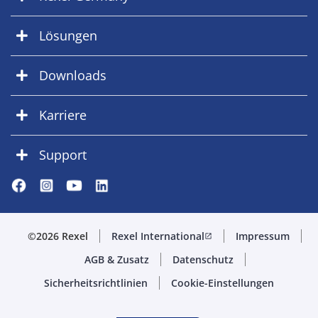
Lösungen
Downloads
Karriere
Support
©2026 Rexel
Rexel International
Impressum
open_in_new
AGB & Zusatz
Datenschutz
Sicherheitsrichtlinien
Cookie-Einstellungen