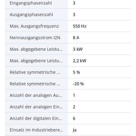
Eingangsphasenzahl
3
Ausgangsphasenzahl
3
Max. Ausgangsfrequenz
550 Hz
Nennausgangsstrom I2N
8 A
Max. abgegebene Leistung bei quadrat. Belastung bei Bemessungsausgangsspannung
3 kW
Max. abgegebene Leistung bei linearer Belastung bei Bemessungsausgangsspannung
2,2 kW
Relative symmetrische Netzfrequenztoleranz
5 %
Relative symmetrische Netzspannungstoleranz
-20 %
Anzahl der analogen Ausgänge
1
Anzahl der analogen Eingänge
2
Anzahl der digitalen Eingänge
6
Einsatz im Industriebereich zulässig
Ja