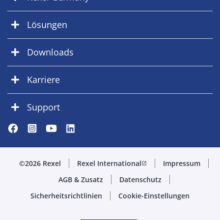
Lösungen
Downloads
Karriere
Support
©2026 Rexel
Rexel International
Impressum
open_in_new
AGB & Zusatz
Datenschutz
Sicherheitsrichtlinien
Cookie-Einstellungen