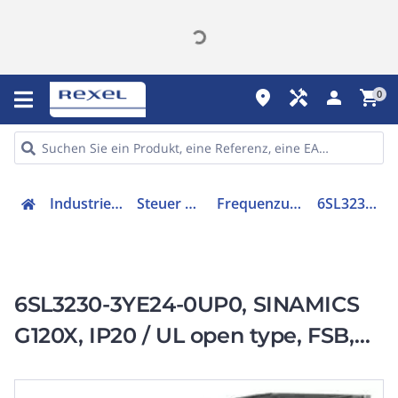
place
handyman
person
shopping_cart
0
Industriekomponenten
Steuer & Regelgeräte
Frequenzumrichter =< 1 kV
6SL32303YE240UP0
6SL3230-3YE24-0UP0, SINAMICS
G120X, IP20 / UL open type, FSB,
UF, 3 AC 380-480 V, 7,50 kW