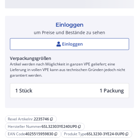
Einloggen
um Preise und Bestände zu sehen
Einloggen
Verpackungsgrößen
Artikel werden nach Möglichkeit in ganzen VPE geliefert; eine
Lieferung in vollen VPE kann aus technischen Gründen jedoch nicht
garantiert werden.
1 Stück
1 Packung
Rexel Artikelnr.
2235746
content_copy
Hersteller Nummer
6SL32303YE240UP0
content_copy
EAN Code
4025515959830
Produkt Type
6SL3230-3YE24-0UP0
content_copy
content_copy