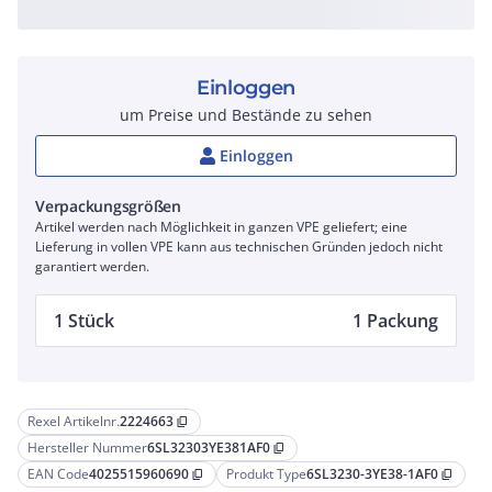
Einloggen
um Preise und Bestände zu sehen
Einloggen
Verpackungsgrößen
Artikel werden nach Möglichkeit in ganzen VPE geliefert; eine
Lieferung in vollen VPE kann aus technischen Gründen jedoch nicht
garantiert werden.
1 Stück
1 Packung
Rexel Artikelnr.
2224663
content_copy
Hersteller Nummer
6SL32303YE381AF0
content_copy
EAN Code
4025515960690
Produkt Type
6SL3230-3YE38-1AF0
content_copy
content_copy