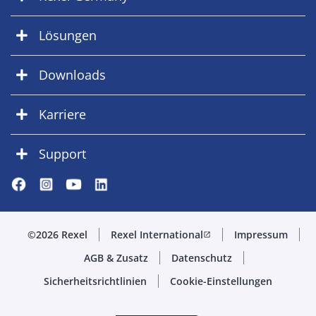
Lösungen
Downloads
Karriere
Support
©2026 Rexel
Rexel International
Impressum
open_in_new
AGB & Zusatz
Datenschutz
Sicherheitsrichtlinien
Cookie-Einstellungen