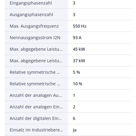
Eingangsphasenzahl
3
Ausgangsphasenzahl
3
Max. Ausgangsfrequenz
550 Hz
Nennausgangsstrom I2N
93 A
Max. abgegebene Leistung bei quadrat. Belastung bei Bemessungsausgangsspannung
45 kW
Max. abgegebene Leistung bei linearer Belastung bei Bemessungsausgangsspannung
37 kW
Relative symmetrische Netzfrequenztoleranz
5 %
Relative symmetrische Netzspannungstoleranz
10 %
Anzahl der analogen Ausgänge
1
Anzahl der analogen Eingänge
2
Anzahl der digitalen Eingänge
6
Einsatz im Industriebereich zulässig
Ja