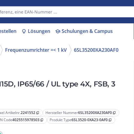
estellen
Lösungen
Schulungen & Campus
lightbulb
school
Frequenzumrichter =< 1 kV
6SL35200XA230AF0
D, IP65/66 / UL type 4X, FSB, 3
xel Artikelnr.
2241552
Hersteller Nummer
6SL35200XA230AF0
content_copy
content_copy
N Code
4025515978503
Produkt Type
6SL3520-0XA23-0AF0
content_copy
content_copy