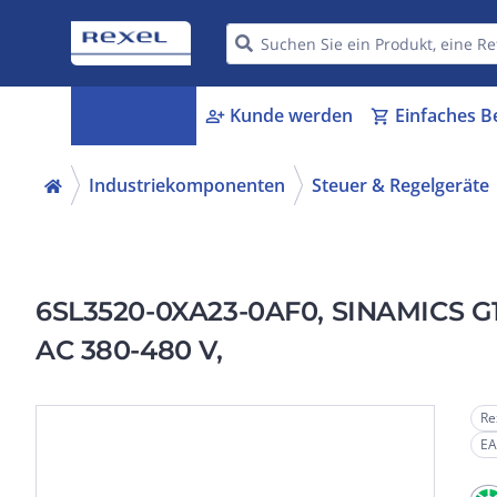
Kategorien
Kunde werden
Einfaches B
menu_book
person_add
shopping_cart
Industriekomponenten
Steuer & Regelgeräte
6SL3520-0XA23-0AF0, SINAMICS G115
AC 380-480 V,
Re
EA