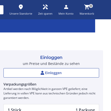
place
handyman
person
shopping_cart
0
Unsere Standorte
Zeit sparen
Mein Konto
Warenkorb
Kernsortiment
Kampagnen
Aktionen
workspace_premium
auto_awesome
percent_discount
Einloggen
um Preise und Bestände zu sehen
Einloggen
Verpackungsgrößen
Artikel werden nach Möglichkeit in ganzen VPE geliefert; eine
Lieferung in vollen VPE kann aus technischen Gründen jedoch nicht
garantiert werden.
1 Stück
1 Packung