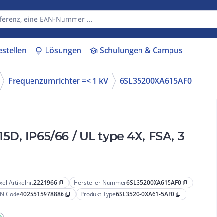
estellen
Lösungen
Schulungen & Campus
lightbulb
school
Frequenzumrichter =< 1 kV
6SL35200XA615AF0
D, IP65/66 / UL type 4X, FSA, 3
xel Artikelnr.
2221966
Hersteller Nummer
6SL35200XA615AF0
content_copy
content_copy
N Code
4025515978886
Produkt Type
6SL3520-0XA61-5AF0
content_copy
content_copy