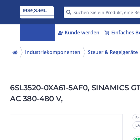
Kategorien
Kunde werden
Einfaches B
menu_book
person_add
shopping_cart
Industriekomponenten
Steuer & Regelgeräte
6SL3520-0XA61-5AF0, SINAMICS G115
AC 380-480 V,
Re
EA