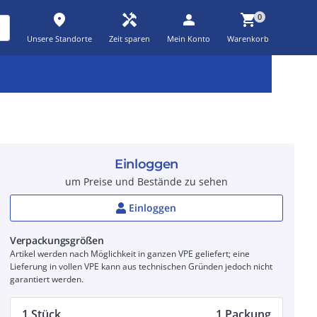
place
handyman
person
shopping_cart
0
Unsere Standorte
Zeit sparen
Mein Konto
Warenkorb
Kernsortiment
Kampagnen
Aktionen
workspace_premium
auto_awesome
percent_discount
Einloggen
um Preise und Bestände zu sehen
Einloggen
Verpackungsgrößen
Artikel werden nach Möglichkeit in ganzen VPE geliefert; eine
Lieferung in vollen VPE kann aus technischen Gründen jedoch nicht
garantiert werden.
1 Stück
1 Packung