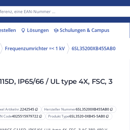
estellen
Lösungen
Schulungen & Campus
lightbulb
school
Frequenzumrichter =< 1 kV
6SL35200XB455AB0
D, IP65/66 / UL type 4X, FSC, 3
xel Artikelnr.
2242545
Hersteller Nummer
6SL35200XB455AB0
content_copy
content_copy
N Code
4025515979722
Produkt Type
6SL3520-0XB45-5AB0
content_copy
content_copy
AMICS G115D, IP65/66 / UL type 4X, FSC, 3 AC 380-480 V,