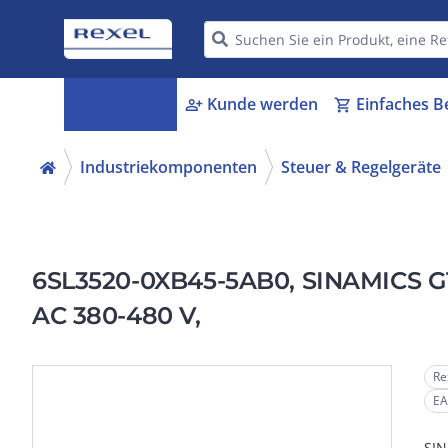
Kategorien
Kunde werden
Einfaches B
menu_book
person_add
shopping_cart
Industriekomponenten
Steuer & Regelgeräte
6SL3520-0XB45-5AB0, SINAMICS G115
AC 380-480 V,
Re
EA
SIN