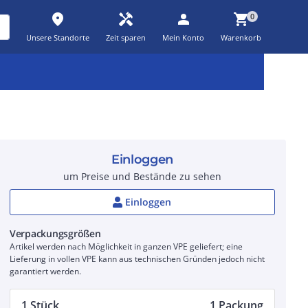
place
handyman
person
shopping_cart
0
Unsere Standorte
Zeit sparen
Mein Konto
Warenkorb
Kernsortiment
Kampagnen
Aktionen
workspace_premium
auto_awesome
percent_discount
Einloggen
um Preise und Bestände zu sehen
Einloggen
Verpackungsgrößen
Artikel werden nach Möglichkeit in ganzen VPE geliefert; eine
Lieferung in vollen VPE kann aus technischen Gründen jedoch nicht
garantiert werden.
1 Stück
1 Packung