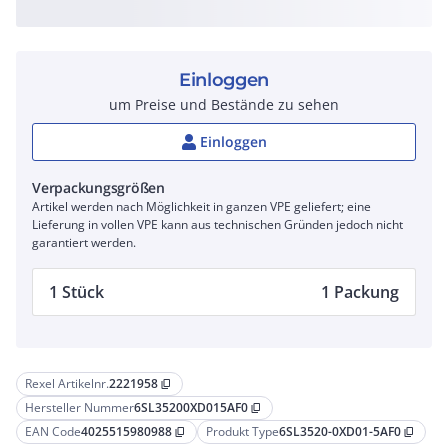
Einloggen
um Preise und Bestände zu sehen
Einloggen
Verpackungsgrößen
Artikel werden nach Möglichkeit in ganzen VPE geliefert; eine
Lieferung in vollen VPE kann aus technischen Gründen jedoch nicht
garantiert werden.
1 Stück
1 Packung
Rexel Artikelnr.
2221958
content_copy
Hersteller Nummer
6SL35200XD015AF0
content_copy
EAN Code
4025515980988
Produkt Type
6SL3520-0XD01-5AF0
content_copy
content_copy