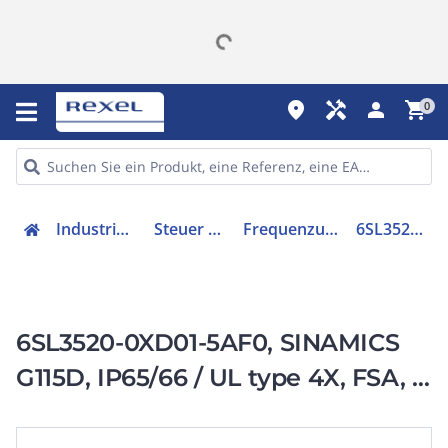
place
handyman
person
shopping_cart
0
Industriekomponenten
Steuer & Regelgeräte
Frequenzumrichter =< 1 kV
6SL35200XD015AF0
6SL3520-0XD01-5AF0, SINAMICS
G115D, IP65/66 / UL type 4X, FSA, 3
AC 380-480 V,