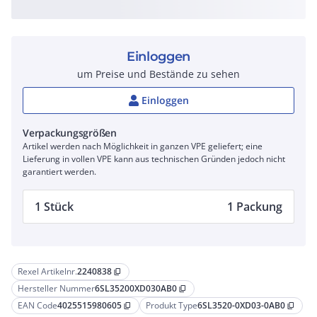
Einloggen
um Preise und Bestände zu sehen
Einloggen
Verpackungsgrößen
Artikel werden nach Möglichkeit in ganzen VPE geliefert; eine
Lieferung in vollen VPE kann aus technischen Gründen jedoch nicht
garantiert werden.
1 Stück
1 Packung
Rexel Artikelnr.
2240838
content_copy
Hersteller Nummer
6SL35200XD030AB0
content_copy
EAN Code
4025515980605
Produkt Type
6SL3520-0XD03-0AB0
content_copy
content_copy