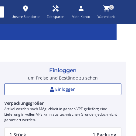
place
handyman
person
shopping_cart
0
Unsere Standorte
Zeit sparen
Mein Konto
Warenkorb
Kernsortiment
Kampagnen
Aktionen
workspace_premium
auto_awesome
percent_discount
Einloggen
um Preise und Bestände zu sehen
Einloggen
Verpackungsgrößen
Artikel werden nach Möglichkeit in ganzen VPE geliefert; eine
Lieferung in vollen VPE kann aus technischen Gründen jedoch nicht
garantiert werden.
1 Stück
1 Packung