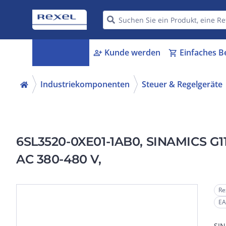
Kategorien
Kunde werden
Einfaches B
menu_book
person_add
shopping_cart
Industriekomponenten
Steuer & Regelgeräte
6SL3520-0XE01-1AB0, SINAMICS G115
AC 380-480 V,
Re
EA
SIN