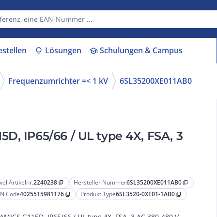
estellen
Lösungen
Schulungen & Campus
lightbulb
school
Frequenzumrichter =< 1 kV
6SL35200XE011AB0
D, IP65/66 / UL type 4X, FSA, 3
xel Artikelnr.
2240238
Hersteller Nummer
6SL35200XE011AB0
content_copy
content_copy
N Code
4025515981176
Produkt Type
6SL3520-0XE01-1AB0
content_copy
content_copy
AMICS G115D, IP65/66 / UL type 4X, FSA, 3 AC 380-480 V,