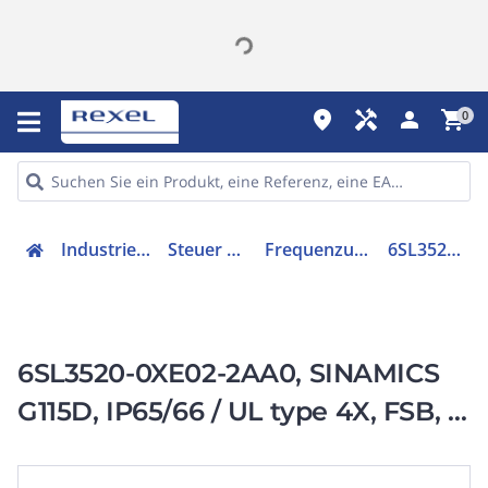
place
handyman
person
shopping_cart
0
Industriekomponenten
Steuer & Regelgeräte
Frequenzumrichter =< 1 kV
6SL35200XE022AA0
6SL3520-0XE02-2AA0, SINAMICS
G115D, IP65/66 / UL type 4X, FSB, 3
AC 380-480 V,