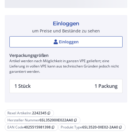
Einloggen
um Preise und Bestände zu sehen
Einloggen
Verpackungsgrößen
Artikel werden nach Möglichkeit in ganzen VPE geliefert; eine
Lieferung in vollen VPE kann aus technischen Gründen jedoch nicht
garantiert werden.
1 Stück
1 Packung
Rexel Artikelnr.
2242345
content_copy
Hersteller Nummer
6SL35200XE022AA0
content_copy
EAN Code
4025515981398
Produkt Type
6SL3520-0XE02-2AA0
content_copy
content_copy