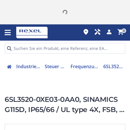
place
handyman
person
shopping_cart
0
Industriekomponenten
Steuer & Regelgeräte
Frequenzumrichter =< 1 kV
6SL35200XE030AA0
6SL3520-0XE03-0AA0, SINAMICS
G115D, IP65/66 / UL type 4X, FSB, 3
AC 380-480 V,