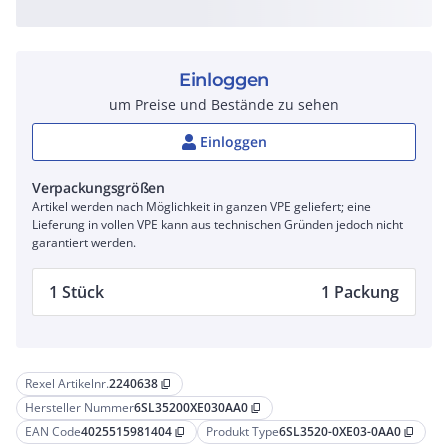
Einloggen
um Preise und Bestände zu sehen
Einloggen
Verpackungsgrößen
Artikel werden nach Möglichkeit in ganzen VPE geliefert; eine
Lieferung in vollen VPE kann aus technischen Gründen jedoch nicht
garantiert werden.
1 Stück
1 Packung
Rexel Artikelnr.
2240638
content_copy
Hersteller Nummer
6SL35200XE030AA0
content_copy
EAN Code
4025515981404
Produkt Type
6SL3520-0XE03-0AA0
content_copy
content_copy