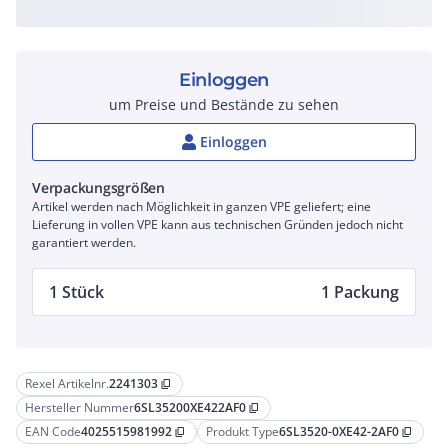
Einloggen
um Preise und Bestände zu sehen
Einloggen
Verpackungsgrößen
Artikel werden nach Möglichkeit in ganzen VPE geliefert; eine
Lieferung in vollen VPE kann aus technischen Gründen jedoch nicht
garantiert werden.
1 Stück
1 Packung
Rexel Artikelnr.
2241303
content_copy
Hersteller Nummer
6SL35200XE422AF0
content_copy
EAN Code
4025515981992
Produkt Type
6SL3520-0XE42-2AF0
content_copy
content_copy