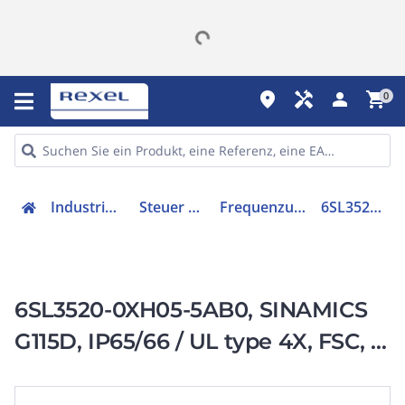
place
handyman
person
shopping_cart
0
Industriekomponenten
Steuer & Regelgeräte
Frequenzumrichter =< 1 kV
6SL35200XH055AB0
6SL3520-0XH05-5AB0, SINAMICS
G115D, IP65/66 / UL type 4X, FSC, 3
AC 380-480 V,