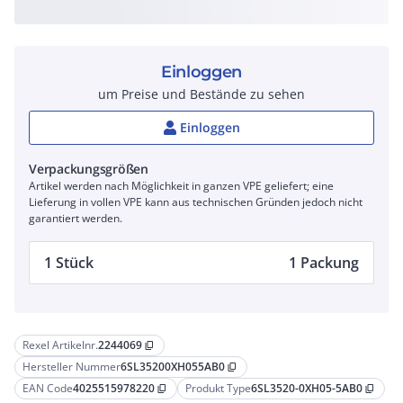
Einloggen
um Preise und Bestände zu sehen
Einloggen
Verpackungsgrößen
Artikel werden nach Möglichkeit in ganzen VPE geliefert; eine
Lieferung in vollen VPE kann aus technischen Gründen jedoch nicht
garantiert werden.
1 Stück
1 Packung
Rexel Artikelnr.
2244069
content_copy
Hersteller Nummer
6SL35200XH055AB0
content_copy
EAN Code
4025515978220
Produkt Type
6SL3520-0XH05-5AB0
content_copy
content_copy