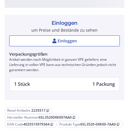
Einloggen
um Preise und Bestände zu sehen
Einloggen
Verpackungsgrößen
Artikel werden nach Möglichkeit in ganzen VPE geliefert; eine
Lieferung in vollen VPE kann aus technischen Gründen jedoch nicht
garantiert werden.
1 Stück
1 Packung
Rexel Artikelnr.
2235517
content_copy
Hersteller Nummer
6SL35200XK007AA0
content_copy
EAN Code
4025515979364
Produkt Type
6SL3520-0XK00-7AA0
content_copy
content_copy