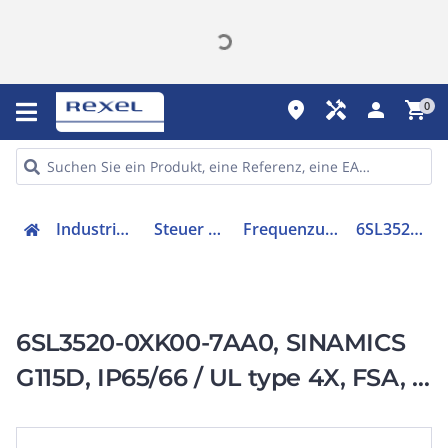
place
handyman
person
shopping_cart
0
Industriekomponenten
Steuer & Regelgeräte
Frequenzumrichter =< 1 kV
6SL35200XK007AA0
6SL3520-0XK00-7AA0, SINAMICS
G115D, IP65/66 / UL type 4X, FSA, 3
AC 380-480 V,