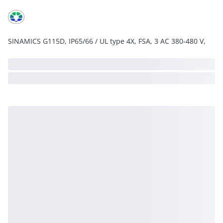
SINAMICS G115D, IP65/66 / UL type 4X, FSA, 3 AC 380-480 V,