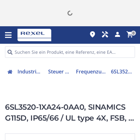
place
handyman
person
shopping_cart
0
Industriekomponenten
Steuer & Regelgeräte
Frequenzumrichter =< 1 kV
6SL35201XA240AA0
6SL3520-1XA24-0AA0, SINAMICS
G115D, IP65/66 / UL type 4X, FSB, 3
AC 380-480 V,