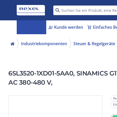
Kategorien
Kunde werden
Einfaches B
menu_book
person_add
shopping_cart
Industriekomponenten
Steuer & Regelgeräte
6SL3520-1XD01-5AA0, SINAMICS G115
AC 380-480 V,
Re
EA