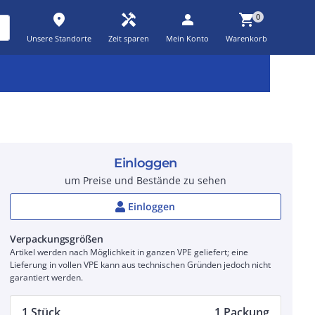
place
handyman
person
shopping_cart
0
Unsere Standorte
Zeit sparen
Mein Konto
Warenkorb
Kernsortiment
Kampagnen
Aktionen
workspace_premium
auto_awesome
percent_discount
Einloggen
um Preise und Bestände zu sehen
Einloggen
Verpackungsgrößen
Artikel werden nach Möglichkeit in ganzen VPE geliefert; eine
Lieferung in vollen VPE kann aus technischen Gründen jedoch nicht
garantiert werden.
1 Stück
1 Packung