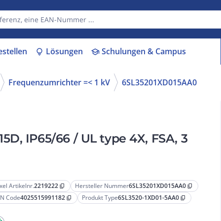
estellen
Lösungen
Schulungen & Campus
lightbulb
school
Frequenzumrichter =< 1 kV
6SL35201XD015AA0
D, IP65/66 / UL type 4X, FSA, 3
xel Artikelnr.
2219222
Hersteller Nummer
6SL35201XD015AA0
content_copy
content_copy
N Code
4025515991182
Produkt Type
6SL3520-1XD01-5AA0
content_copy
content_copy