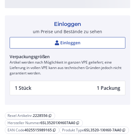
Einloggen
um Preise und Bestände zu sehen
Einloggen
Verpackungsgrößen
Artikel werden nach Möglichkeit in ganzen VPE geliefert; eine
Lieferung in vollen VPE kann aus technischen Gründen jedoch nicht
garantiert werden.
1 Stück
1 Packung
Rexel Artikelnr.
2228556
content_copy
Hersteller Nummer
6SL35201XH607AA0
content_copy
EAN Code
4025515989165
Produkt Type
6SL3520-1XH60-7AA0
content_copy
content_copy