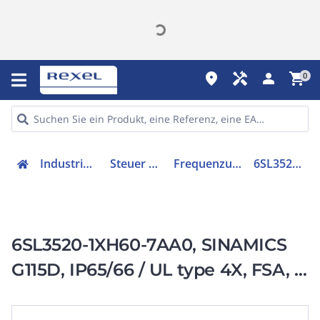
place
handyman
person
shopping_cart
0
Industriekomponenten
Steuer & Regelgeräte
Frequenzumrichter =< 1 kV
6SL35201XH607AA0
6SL3520-1XH60-7AA0, SINAMICS
G115D, IP65/66 / UL type 4X, FSA, 3
AC 380-480 V,