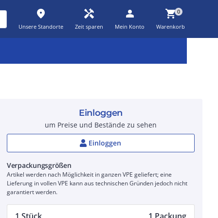
place
handyman
person
shopping_cart
0
Unsere Standorte
Zeit sparen
Mein Konto
Warenkorb
Kernsortiment
Kampagnen
Aktionen
workspace_premium
auto_awesome
percent_discount
Einloggen
um Preise und Bestände zu sehen
Einloggen
Verpackungsgrößen
Artikel werden nach Möglichkeit in ganzen VPE geliefert; eine
Lieferung in vollen VPE kann aus technischen Gründen jedoch nicht
garantiert werden.
1 Stück
1 Packung