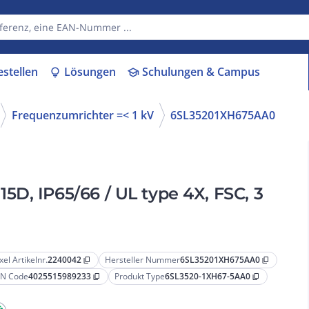
estellen
Lösungen
Schulungen & Campus
lightbulb
school
Frequenzumrichter =< 1 kV
6SL35201XH675AA0
D, IP65/66 / UL type 4X, FSC, 3
xel Artikelnr.
2240042
Hersteller Nummer
6SL35201XH675AA0
content_copy
content_copy
N Code
4025515989233
Produkt Type
6SL3520-1XH67-5AA0
content_copy
content_copy