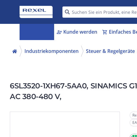
Kategorien
Kunde werden
Einfaches B
menu_book
person_add
shopping_cart
Industriekomponenten
Steuer & Regelgeräte
6SL3520-1XH67-5AA0, SINAMICS G115
AC 380-480 V,
Re
EA