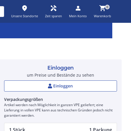
place
handyman
person
shopping_cart
0
Unsere Standorte
Zeit sparen
Mein Konto
Warenkorb
Kernsortiment
Kampagnen
Aktionen
workspace_premium
auto_awesome
percent_discount
Einloggen
um Preise und Bestände zu sehen
Einloggen
Verpackungsgrößen
Artikel werden nach Möglichkeit in ganzen VPE geliefert; eine
Lieferung in vollen VPE kann aus technischen Gründen jedoch nicht
garantiert werden.
1 Stück
1 Packung