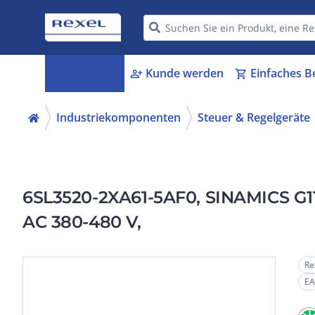
Kategorien
Kunde werden
Einfaches B
menu_book
person_add
shopping_cart
Industriekomponenten
Steuer & Regelgeräte
6SL3520-2XA61-5AF0, SINAMICS G115
AC 380-480 V,
Re
EA