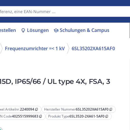
estellen
Lösungen
Schulungen & Campus
lightbulb
school
Frequenzumrichter =< 1 kV
6SL35202XA615AF0
D, IP65/66 / UL type 4X, FSA, 3
xel Artikelnr.
2240094
Hersteller Nummer
6SL35202XA615AF0
content_copy
content_copy
N Code
4025515999683
Produkt Type
6SL3520-2XA61-5AF0
content_copy
content_copy