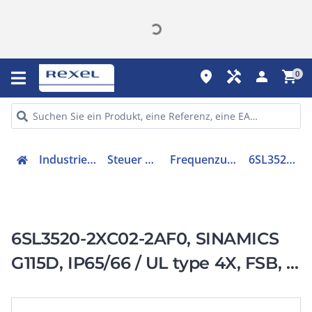
place
handyman
person
shopping_cart
0
Industriekomponenten
Steuer & Regelgeräte
Frequenzumrichter =< 1 kV
6SL35202XC022AF0
6SL3520-2XC02-2AF0, SINAMICS
G115D, IP65/66 / UL type 4X, FSB, 3
AC 380-480 V,