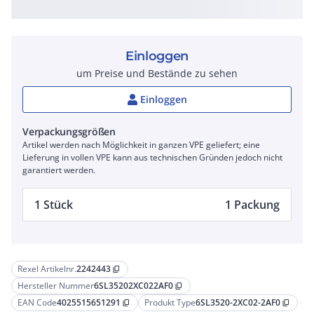
Einloggen
um Preise und Bestände zu sehen
Einloggen
Verpackungsgrößen
Artikel werden nach Möglichkeit in ganzen VPE geliefert; eine
Lieferung in vollen VPE kann aus technischen Gründen jedoch nicht
garantiert werden.
1 Stück
1 Packung
Rexel Artikelnr.
2242443
content_copy
Hersteller Nummer
6SL35202XC022AF0
content_copy
EAN Code
4025515651291
Produkt Type
6SL3520-2XC02-2AF0
content_copy
content_copy