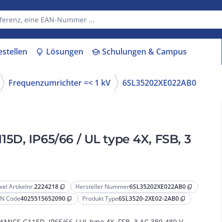
estellen
Lösungen
Schulungen & Campus
lightbulb
school
Frequenzumrichter =< 1 kV
6SL35202XE022AB0
D, IP65/66 / UL type 4X, FSB, 3
xel Artikelnr.
2224218
Hersteller Nummer
6SL35202XE022AB0
content_copy
content_copy
N Code
4025515652090
Produkt Type
6SL3520-2XE02-2AB0
content_copy
content_copy
AMICS G115D, IP65/66 / UL type 4X, FSB, 3 AC 380-480 V,