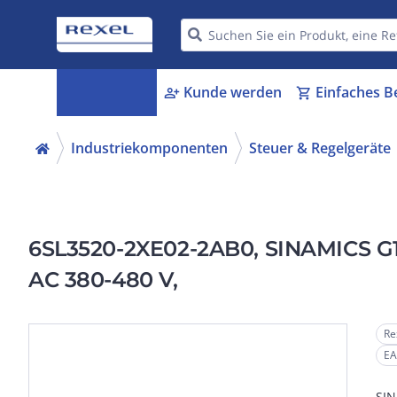
Kategorien
Kunde werden
Einfaches B
menu_book
person_add
shopping_cart
Industriekomponenten
Steuer & Regelgeräte
6SL3520-2XE02-2AB0, SINAMICS G115
AC 380-480 V,
Re
EA
SIN