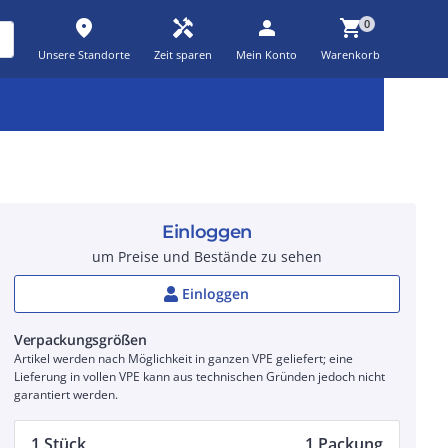
place
handyman
person
shopping_cart
0
Unsere Standorte
Zeit sparen
Mein Konto
Warenkorb
Kernsortiment
Kampagnen
Aktionen
workspace_premium
auto_awesome
percent_discount
Einloggen
um Preise und Bestände zu sehen
Einloggen
Verpackungsgrößen
Artikel werden nach Möglichkeit in ganzen VPE geliefert; eine
Lieferung in vollen VPE kann aus technischen Gründen jedoch nicht
garantiert werden.
1 Stück
1 Packung