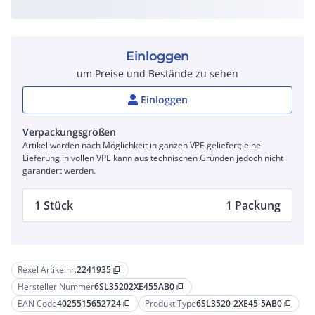
Einloggen
um Preise und Bestände zu sehen
Einloggen
Verpackungsgrößen
Artikel werden nach Möglichkeit in ganzen VPE geliefert; eine
Lieferung in vollen VPE kann aus technischen Gründen jedoch nicht
garantiert werden.
1 Stück
1 Packung
Rexel Artikelnr.
2241935
content_copy
Hersteller Nummer
6SL35202XE455AB0
content_copy
EAN Code
4025515652724
Produkt Type
6SL3520-2XE45-5AB0
content_copy
content_copy