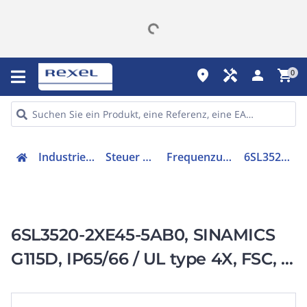
place
handyman
person
shopping_cart
0
Industriekomponenten
Steuer & Regelgeräte
Frequenzumrichter =< 1 kV
6SL35202XE455AB0
6SL3520-2XE45-5AB0, SINAMICS
G115D, IP65/66 / UL type 4X, FSC, 3
AC 380-480 V,