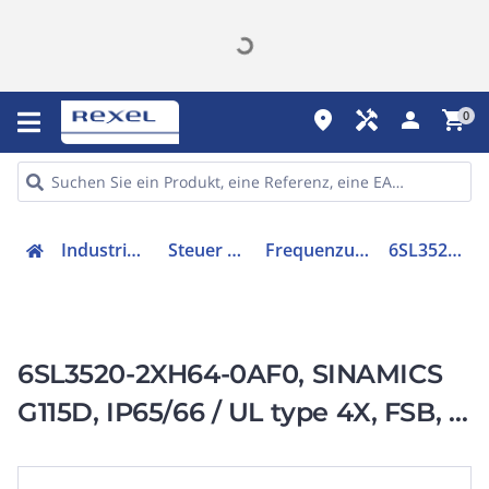
place
handyman
person
shopping_cart
0
Industriekomponenten
Steuer & Regelgeräte
Frequenzumrichter =< 1 kV
6SL35202XH640AF0
6SL3520-2XH64-0AF0, SINAMICS
G115D, IP65/66 / UL type 4X, FSB, 3
AC 380-480 V,