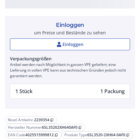
Einloggen
um Preise und Bestände zu sehen
Einloggen
Verpackungsgrößen
Artikel werden nach Möglichkeit in ganzen VPE geliefert; eine
Lieferung in vollen VPE kann aus technischen Gründen jedoch nicht
garantiert werden.
1 Stück
1 Packung
Rexel Artikelnr.
2239354
content_copy
Hersteller Nummer
6SL35202XH640AF0
content_copy
EAN Code
4025515999812
Produkt Type
6SL3520-2XH64-0AF0
content_copy
content_copy