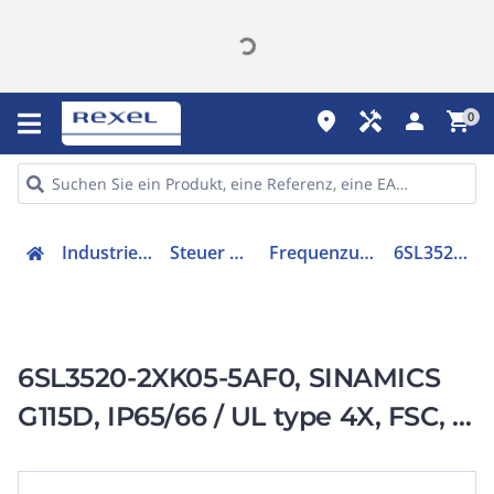
place
handyman
person
shopping_cart
0
Industriekomponenten
Steuer & Regelgeräte
Frequenzumrichter =< 1 kV
6SL35202XK055AF0
6SL3520-2XK05-5AF0, SINAMICS
G115D, IP65/66 / UL type 4X, FSC, 3
AC 380-480 V,