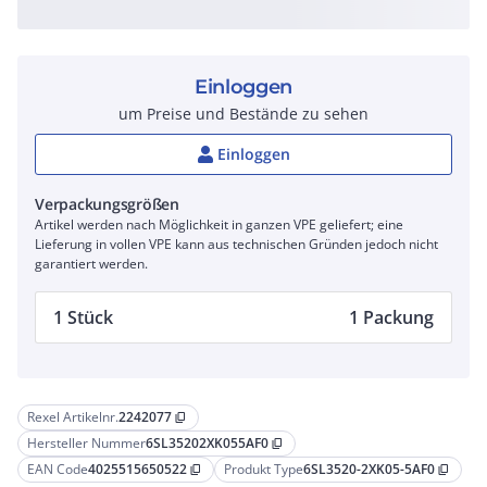
Einloggen
um Preise und Bestände zu sehen
Einloggen
Verpackungsgrößen
Artikel werden nach Möglichkeit in ganzen VPE geliefert; eine
Lieferung in vollen VPE kann aus technischen Gründen jedoch nicht
garantiert werden.
1 Stück
1 Packung
Rexel Artikelnr.
2242077
content_copy
Hersteller Nummer
6SL35202XK055AF0
content_copy
EAN Code
4025515650522
Produkt Type
6SL3520-2XK05-5AF0
content_copy
content_copy