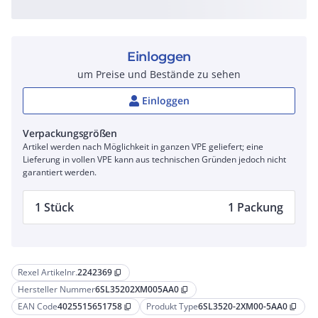
Einloggen
um Preise und Bestände zu sehen
Einloggen
Verpackungsgrößen
Artikel werden nach Möglichkeit in ganzen VPE geliefert; eine
Lieferung in vollen VPE kann aus technischen Gründen jedoch nicht
garantiert werden.
1 Stück
1 Packung
Rexel Artikelnr.
2242369
content_copy
Hersteller Nummer
6SL35202XM005AA0
content_copy
EAN Code
4025515651758
Produkt Type
6SL3520-2XM00-5AA0
content_copy
content_copy