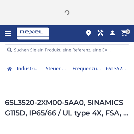
place
handyman
person
shopping_cart
0
Industriekomponenten
Steuer & Regelgeräte
Frequenzumrichter =< 1 kV
6SL35202XM005AA0
6SL3520-2XM00-5AA0, SINAMICS
G115D, IP65/66 / UL type 4X, FSA, 3
AC 380-480 V,