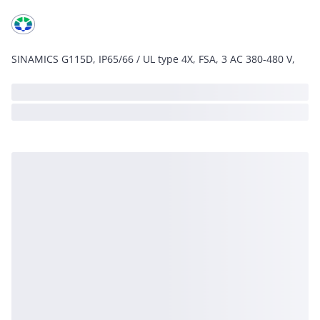
SINAMICS G115D, IP65/66 / UL type 4X, FSA, 3 AC 380-480 V,