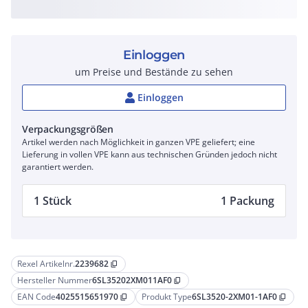
Einloggen
um Preise und Bestände zu sehen
Einloggen
Verpackungsgrößen
Artikel werden nach Möglichkeit in ganzen VPE geliefert; eine
Lieferung in vollen VPE kann aus technischen Gründen jedoch nicht
garantiert werden.
1 Stück
1 Packung
Rexel Artikelnr.
2239682
content_copy
Hersteller Nummer
6SL35202XM011AF0
content_copy
EAN Code
4025515651970
Produkt Type
6SL3520-2XM01-1AF0
content_copy
content_copy