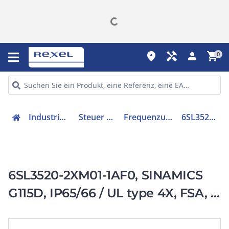
place
handyman
person
shopping_cart
0
Industriekomponenten
Steuer & Regelgeräte
Frequenzumrichter =< 1 kV
6SL35202XM011AF0
6SL3520-2XM01-1AF0, SINAMICS
G115D, IP65/66 / UL type 4X, FSA, 3
AC 380-480 V,