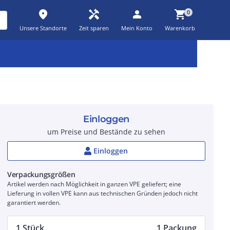
place
handyman
person
shopping_cart
0
Unsere Standorte
Zeit sparen
Mein Konto
Warenkorb
Kernsortiment
Kampagnen
Aktionen
workspace_premium
auto_awesome
percent_discount
Einloggen
um Preise und Bestände zu sehen
Einloggen
Verpackungsgrößen
Artikel werden nach Möglichkeit in ganzen VPE geliefert; eine
Lieferung in vollen VPE kann aus technischen Gründen jedoch nicht
garantiert werden.
1 Stück
1 Packung