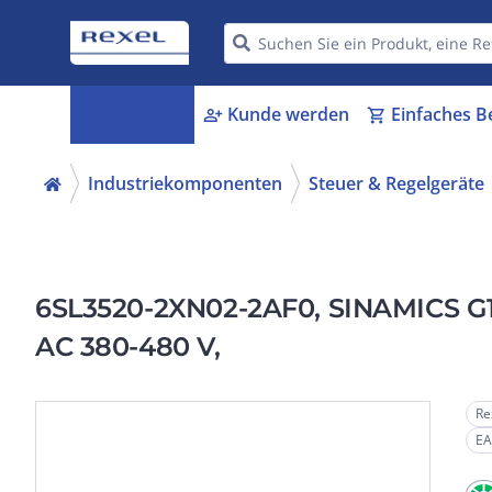
Kategorien
Kunde werden
Einfaches B
menu_book
person_add
shopping_cart
Industriekomponenten
Steuer & Regelgeräte
6SL3520-2XN02-2AF0, SINAMICS G115
AC 380-480 V,
Re
EA