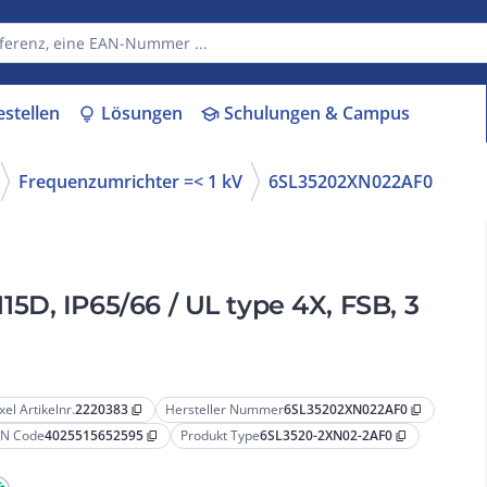
estellen
Lösungen
Schulungen & Campus
lightbulb
school
Frequenzumrichter =< 1 kV
6SL35202XN022AF0
D, IP65/66 / UL type 4X, FSB, 3
xel Artikelnr.
2220383
Hersteller Nummer
6SL35202XN022AF0
content_copy
content_copy
N Code
4025515652595
Produkt Type
6SL3520-2XN02-2AF0
content_copy
content_copy