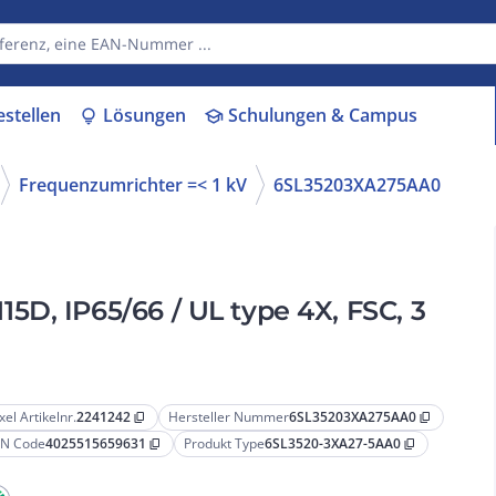
estellen
Lösungen
Schulungen & Campus
lightbulb
school
Frequenzumrichter =< 1 kV
6SL35203XA275AA0
D, IP65/66 / UL type 4X, FSC, 3
xel Artikelnr.
2241242
Hersteller Nummer
6SL35203XA275AA0
content_copy
content_copy
N Code
4025515659631
Produkt Type
6SL3520-3XA27-5AA0
content_copy
content_copy