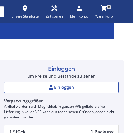
place
handyman
person
shopping_cart
0
Unsere Standorte
Zeit sparen
Mein Konto
Warenkorb
Kernsortiment
Kampagnen
Aktionen
workspace_premium
auto_awesome
percent_discount
Einloggen
um Preise und Bestände zu sehen
Einloggen
Verpackungsgrößen
Artikel werden nach Möglichkeit in ganzen VPE geliefert; eine
Lieferung in vollen VPE kann aus technischen Gründen jedoch nicht
garantiert werden.
1 Stück
1 Packung