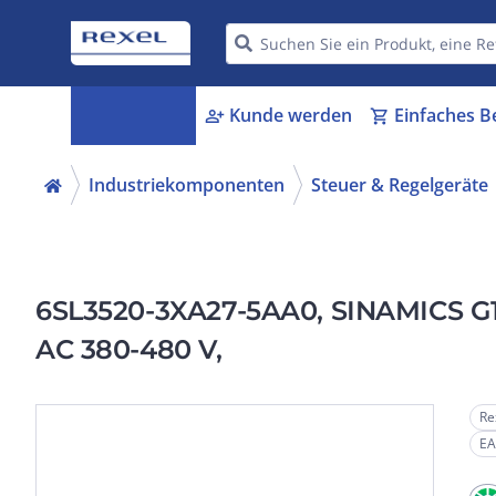
Kategorien
Kunde werden
Einfaches B
menu_book
person_add
shopping_cart
Industriekomponenten
Steuer & Regelgeräte
6SL3520-3XA27-5AA0, SINAMICS G115
AC 380-480 V,
Re
EA